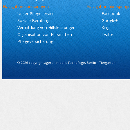
Navigation überspringen
Navigation überspring
Unser Pflegeservice
Facebook
Soziale Beratung
Google+
Vermittlung von Hilfsleistungen
Xing
Organisation von Hilfsmitteln
Twitter
Pflegeversicherung
© 2026 copyright agere - mobile Fachpflege, Berlin - Tiergarten